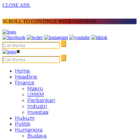
CLOSE ADS
SCROLL TO CONTINUE WITH CONTENT
✖
Home
Headline
Finance
Makro
UMKM
Perbankan
Industri
Investasi
Hukum
Politik
Humaniora
Budaya