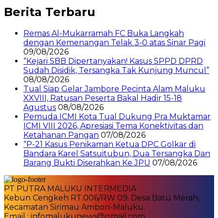
Berita Terbaru
Remas Al-Mukarramah FC Buka Langkah
dengan Kemenangan Telak 3-0 atas Sinar Pagi
09/08/2026
“Kejari SBB Dipertanyakan! Kasus SPPD DPRD
Sudah Disidik, Tersangka Tak Kunjung Muncul”
08/08/2026
Tual Siap Gelar Jambore Pecinta Alam Maluku
XXVIII, Ratusan Peserta Bakal Hadir 15-18
Agustus
08/08/2026
Pemuda ICMI Kota Tual Dukung Pra Muktamar
ICMI VIII 2026, Apresiasi Tema Konektivitas dan
Ketahanan Pangan
07/08/2026
“P-21 Kasus Penikaman Ketua DPC Golkar di
Bandara Karel Satsuitubun, Dua Tersangka Dan
Barang Bukti Diserahkan Ke JPU
07/08/2026
PT PUTRA MALUKU INTERMEDIA
Kebun Cengkeh RT.006/RW 09. Desa Batu Merah,
Kecamatan Sirimau Ambon-Maluku.
Email : infomalukunews@gmail.com