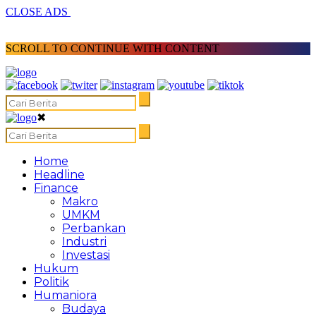
CLOSE ADS
SCROLL TO CONTINUE WITH CONTENT
✖
Home
Headline
Finance
Makro
UMKM
Perbankan
Industri
Investasi
Hukum
Politik
Humaniora
Budaya