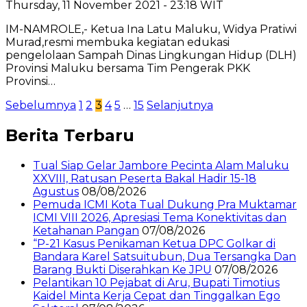
Thursday, 11 November 2021 - 23:18 WIT
IM-NAMROLE,- Ketua Ina Latu Maluku, Widya Pratiwi
Murad,resmi membuka kegiatan edukasi
pengelolaan Sampah Dinas Lingkungan Hidup (DLH)
Provinsi Maluku bersama Tim Pengerak PKK
Provinsi…
Posts
Sebelumnya
1
2
3
4
5
…
15
Selanjutnya
pagination
Berita Terbaru
Tual Siap Gelar Jambore Pecinta Alam Maluku
XXVIII, Ratusan Peserta Bakal Hadir 15-18
Agustus
08/08/2026
Pemuda ICMI Kota Tual Dukung Pra Muktamar
ICMI VIII 2026, Apresiasi Tema Konektivitas dan
Ketahanan Pangan
07/08/2026
“P-21 Kasus Penikaman Ketua DPC Golkar di
Bandara Karel Satsuitubun, Dua Tersangka Dan
Barang Bukti Diserahkan Ke JPU
07/08/2026
Pelantikan 10 Pejabat di Aru, Bupati Timotius
Kaidel Minta Kerja Cepat dan Tinggalkan Ego