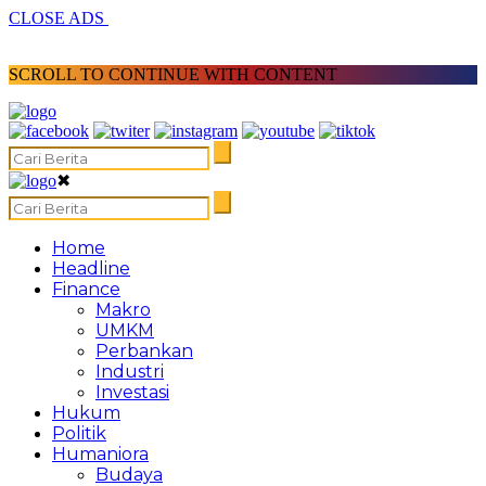
CLOSE ADS
SCROLL TO CONTINUE WITH CONTENT
✖
Home
Headline
Finance
Makro
UMKM
Perbankan
Industri
Investasi
Hukum
Politik
Humaniora
Budaya