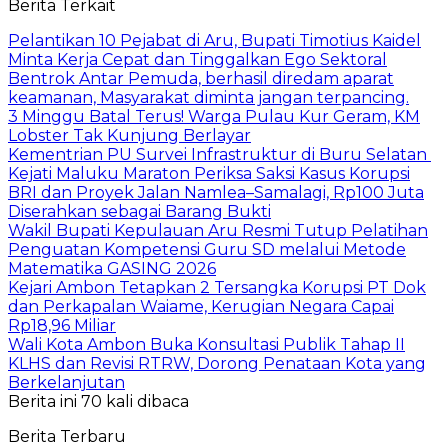
Berita Terkait
Pelantikan 10 Pejabat di Aru, Bupati Timotius Kaidel
Minta Kerja Cepat dan Tinggalkan Ego Sektoral
Bentrok Antar Pemuda, berhasil diredam aparat
keamanan, Masyarakat diminta jangan terpancing.
3 Minggu Batal Terus! Warga Pulau Kur Geram, KM
Lobster Tak Kunjung Berlayar
Kementrian PU Survei Infrastruktur di Buru Selatan
Kejati Maluku Maraton Periksa Saksi Kasus Korupsi
BRI dan Proyek Jalan Namlea–Samalagi, Rp100 Juta
Diserahkan sebagai Barang Bukti
Wakil Bupati Kepulauan Aru Resmi Tutup Pelatihan
Penguatan Kompetensi Guru SD melalui Metode
Matematika GASING 2026
Kejari Ambon Tetapkan 2 Tersangka Korupsi PT Dok
dan Perkapalan Waiame, Kerugian Negara Capai
Rp18,96 Miliar
Wali Kota Ambon Buka Konsultasi Publik Tahap II
KLHS dan Revisi RTRW, Dorong Penataan Kota yang
Berkelanjutan
Berita ini 70 kali dibaca
Berita Terbaru