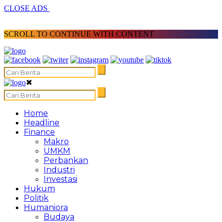
CLOSE ADS
SCROLL TO CONTINUE WITH CONTENT
✖
Home
Headline
Finance
Makro
UMKM
Perbankan
Industri
Investasi
Hukum
Politik
Humaniora
Budaya