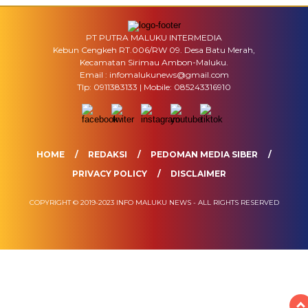
PT PUTRA MALUKU INTERMEDIA
Kebun Cengkeh RT.006/RW 09. Desa Batu Merah,
Kecamatan Sirimau Ambon-Maluku.
Email : infomalukunews@gmail.com
Tlp: 0911383133 | Mobile: 085243316910
HOME
REDAKSI
PEDOMAN MEDIA SIBER
PRIVACY POLICY
DISCLAIMER
COPYRIGHT © 2019-2023 INFO MALUKU NEWS - ALL RIGHTS RESERVED