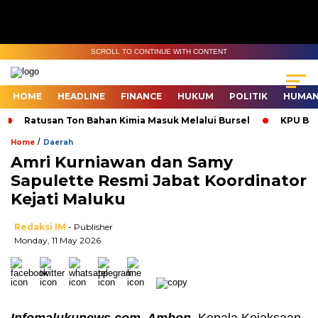
SCROLL TO CONTINUE WITH CONTENT
HOME
HEADLINE
FINANCE
HUKUM
POLITIK
HUMAN
Ratusan Ton Bahan Kimia Masuk Melalui Bursel
KPU Bur
/
Home
Daerah
Amri Kurniawan dan Samy
Sapulette Resmi Jabat Koordinator
Kejati Maluku
Redaksi IM
- Publisher
Monday, 11 May 2026