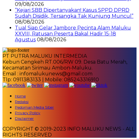
09/08/2026
“Kejari SBB Dipertanyakan! Kasus SPPD DPRD
Sudah Disidik, Tersangka Tak Kunjung Muncul”
08/08/2026
Tual Siap Gelar Jambore Pecinta Alam Maluku
XXVIII, Ratusan Peserta Bakal Hadir 15-18
Agustus
08/08/2026
PT PUTRA MALUKU INTERMEDIA
Kebun Cengkeh RT.006/RW 09. Desa Batu Merah,
Kecamatan Sirimau Ambon-Maluku.
Email : infomalukunews@gmail.com
Tlp: 0911383133 | Mobile: 085243316910
Home
Redaksi
Pedoman Media Siber
Privacy Policy
Disclaimer
COPYRIGHT © 2019-2023 INFO MALUKU NEWS - ALL
RIGHTS RESERVED