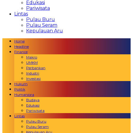
Edukasi
Pariwisata
Lintas
Pulau Buru
Pulau Seram
Kepulauan Aru
Home
Headline
Finance
Makro
UMKM
Perbankan
Industri
Investasi
Hukum
Politik
Humaniora
Budaya
Edukasi
Pariwisata
Lintas
Pulau Buru
Pulau Seram
Kepulauan Aru