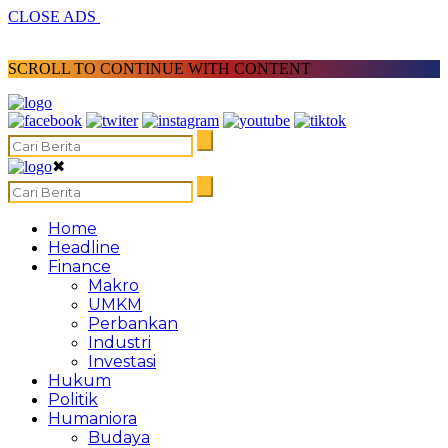
CLOSE ADS
SCROLL TO CONTINUE WITH CONTENT
✖
Home
Headline
Finance
Makro
UMKM
Perbankan
Industri
Investasi
Hukum
Politik
Humaniora
Budaya